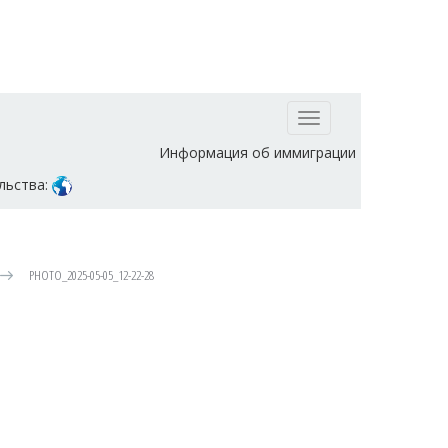
Toggle
navigation
Информация об иммиграции
льства:
PHOTO_2025-05-05_12-22-28