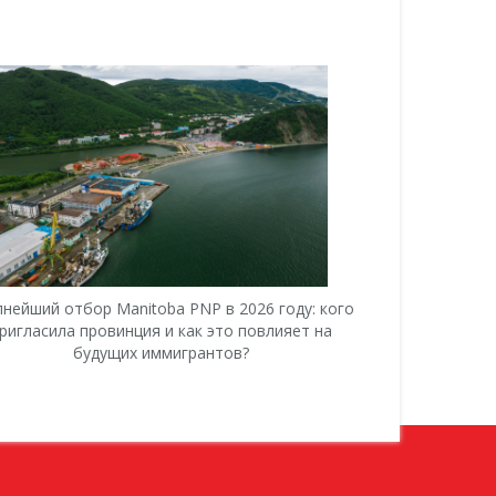
пнейший отбор Manitoba PNP в 2026 году: кого
Почему кан
ригласила провинция и как это повлияет на
американско
будущих иммигрантов?
пр