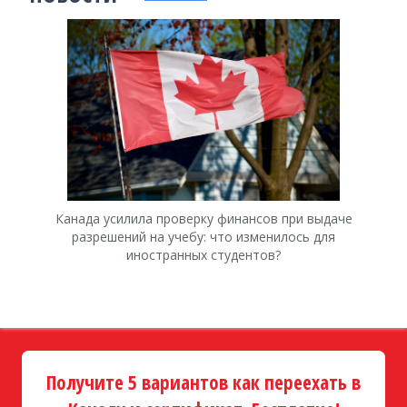
Канада усилила проверку финансов при выдаче
К
разрешений на учебу: что изменилось для
иностранных студентов?
Получите 5 вариантов как переехать в