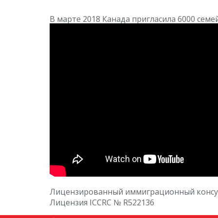
В марте 2018 Канада пригласила 6000 семе
Лицензированный иммиграционный консуль
Лицензия ICCRC № R522136