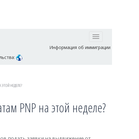
Toggle
navigation
Информация об иммиграции
льства:
 ЭТОЙ НЕДЕЛЕ?
там PNP на этой неделе?
тов подать заявки на выдвижение от