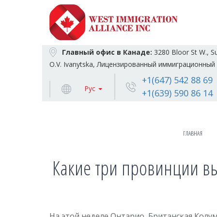
Главный офис в Канаде:
3280 Bloor St W., S
O.V. Ivanytska, Лицензированный иммиграционный 
+1(647) 542 88 69
Рус
+1(639) 590 86 14
ГЛАВНАЯ
Какие три провинции вы
На этой неделе Онтарио, Британская Колу