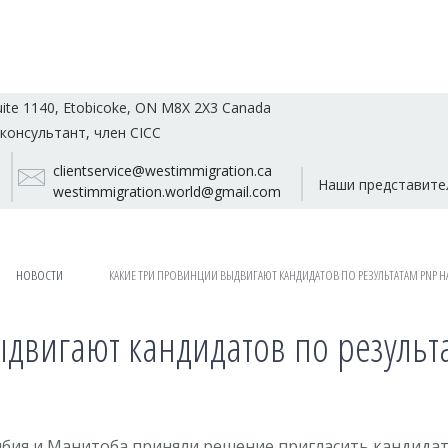
uite 1140, Etobicoke, ON M8X 2X3 Canada
консультант, член CICC
clientservice@westimmigration.ca
Наши представите
westimmigration.world@gmail.com
НОВОСТИ
КАКИЕ ТРИ ПРОВИНЦИИ ВЫДВИГАЮТ КАНДИДАТОВ ПО РЕЗУЛЬТАТАМ PNP НА
двигают кандидатов по результа
мбия и Манитоба приняли решение пригласить кандида