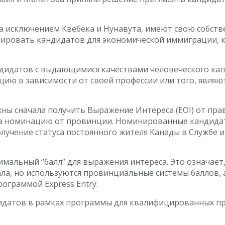
за исключением Квебека и Нунавута, имеют свою собс
ровать кандидатов для экономической иммиграции, к
идатов с выдающимися качествами человеческого капи
цию в зависимости от своей профессии или того, являю
ы сначала получить Выражение Интереса (EOI) от пра
у на номинацию от провинции. Номинированные кандида
олучение статуса постоянного жителя Канады в Службе
альный “балл” для выражения интереса. Это означает,
ла, но используются провинциальные системы баллов, 
программой Express Entry.
дидатов в рамках программы для квалифицированных пр