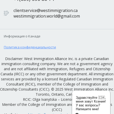
clientservice@westimmigration.ca
westimmigration.world@gmail.com
Информация о Канаде
Политика конфиденциальности
Disclaimer: West Immigration Alliance Inc. is a private Canadian
immigration consulting company. We are not a government agency
and are not affiliated with Immigration, Refugees and Citizenship
Canada (IRCC) or any other government department. All immigration
services are provided by a licensed Regulated Canadian Immigration
Consultant (RCIC), member of the College of Immigration and
Citizenship Consultants (CICC). © 2025 West Immigration Alliance Inc.
Toronto, Ontario, Canada
Здравствуйте 🇨🇦,
RCIC: Olga Ivanytska – License #R522136
меня зовут Ксения!
Member of the College of Immigration and Citizenship Consultants
У вас вопросы?
(CICC)
Напишите мне!