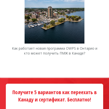
Как работает новая программа OWPS в Онтарио и
Ка
кто может получить ПМЖ в Канаде?
Получите 5 вариантов как переехать в
Канаду и сертификат. Бесплатно!