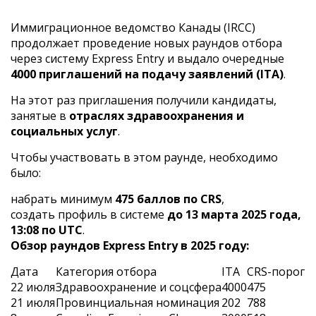
Иммиграционное ведомство Канады (IRCC)
продолжает проведение новых раундов отбора
через систему Express Entry и выдало очередные
4000 приглашений на подачу заявлений (ITA)
.
На этот раз приглашения получили кандидаты,
занятые в
отраслях здравоохранения и
социальных услуг
.
Чтобы участвовать в этом раунде, необходимо
было:
набрать минимум
475 баллов по CRS
,
создать профиль в системе
до 13 марта 2025 года,
13:08 по UTC
.
Обзор раундов Express Entry в 2025 году:
Дата
Категория отбора
ITA
CRS-порог
22 июля
Здравоохранение и соцсфера
4000
475
21 июля
Провинциальная номинация
202
788