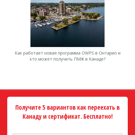
Как работает новая программа OWPS в Онтарио и
Ка
кто может получить ПМЖ в Канаде?
Получите 5 вариантов как переехать в
Канаду и сертификат. Бесплатно!