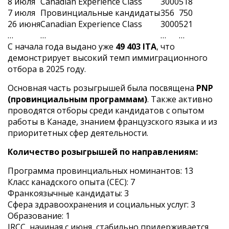
8 июля
Canadian Experience Class
3000
518
7 июля
Провинциальные кандидаты
356
750
26 июня
Canadian Experience Class
3000
521
…
…
…
…
С начала года выдано уже
49 403 ITA
, что
демонстрирует высокий темп иммиграционного
отбора в 2025 году.
Основная часть розыгрышей была посвящена
PNP
(провинциальным программам)
. Также активно
проводятся отборы среди кандидатов с опытом
работы в Канаде, знанием французского языка и из
приоритетных сфер деятельности.
Количество розыгрышей по направлениям:
Программа провинциальных номинантов: 13
Класс канадского опыта (CEC): 7
Франкоязычные кандидаты: 3
Сфера здравоохранения и социальных услуг: 3
Образование: 1
IRCC, начиная с июня, стабильно придерживается