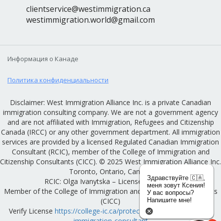
clientservice@westimmigration.ca
westimmigration.world@gmail.com
Информация о Канаде
Политика конфиденциальности
Disclaimer: West Immigration Alliance Inc. is a private Canadian
immigration consulting company. We are not a government agency
and are not affiliated with Immigration, Refugees and Citizenship
Canada (IRCC) or any other government department. All immigration
services are provided by a licensed Regulated Canadian Immigration
Consultant (RCIC), member of the College of Immigration and
Citizenship Consultants (CICC). © 2025 West Immigration Alliance Inc.
Toronto, Ontario, Canada
Здравствуйте 🇨🇦,
RCIC: Olga Ivanytska – License #R522136
меня зовут Ксения!
Member of the College of Immigration and Citizenship Consultants
У вас вопросы?
(CICC)
Напишите мне!
Verify License
https://college-ic.ca/protecting-the-public/find-an-
immigration-consultant