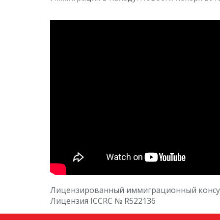
Лицензированный иммиграционный консуль
Лицензия ICCRC № R522136