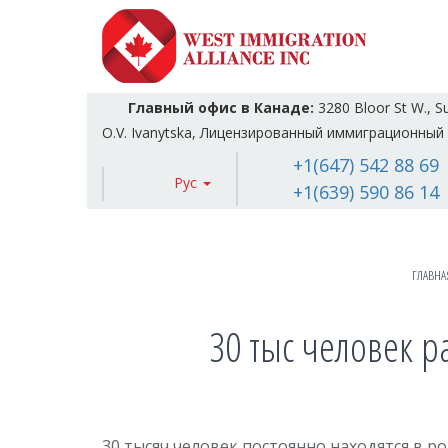
Главный офис в Канаде:
3280 Bloor St W., S
O.V. Ivanytska, Лицензированный иммиграционный 
+1(647) 542 88 69
Рус
+1(639) 590 86 14
ГЛАВНА
30 тыс человек р
30 тысяч человек постоянно находятся в р