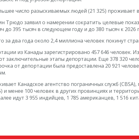
льшее число разыскиваемых людей (21 325) проживает 
ин Трюдо заявил о намерении сократить целевые показ
 до 395 тысяч в следующем году и до 380 тысяч к 2026 г
о за два года около 2,4 миллиона человек покинут стр
ртации из Канады зарегистрировано 457 646 человек. И
т заключительные этапы депортации. Еще 378 320 чел
очка от депортации была предоставлена ​​20 921 челове
ым.
ивает Канадское агентство пограничных служб (CBSA), п
05) и менее 100 человек в других провинциях и террит
алее идут 3 955 индийцев, 1 785 американцев, 1 516 ки