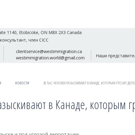
uite 1140, Etobicoke, ON M8X 2X3 Canada
консультант, член CICC
clientservice@westimmigration.ca
Наши представите
westimmigration.world@gmail.com
Я
НОВОСТИ
30 ТЫС ЧЕЛОВЕК РАЗЫСКИВАЮТ В КАНАДЕ, КОТОРЫМ ГРОЗИТ ДЕП
азыскивают в Канаде, которым 
озыске и под угрозой депортации.