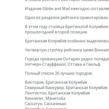
Издание Globe and Mail ежегодно составл
Один из разделов рейтинга ориентирован н
В этом году столица Британской Колумбии
прошлогодней второй позиции.
Британская Колумбия особенно выделилась:
Четвертую строчку рейтинга занял Виннипе
Города провинции Онтарио редко попадали
Уитчерч-Стауффвилл, Оттава и Гвельф.
Полный список 20 лучших городов:
Виктория, Британская Колумбия
Северный Ванкувер, Британская Колумбия
Пентиктон, Британская Колумбия
Виннипег, Манитоба
Саскатун, Саскачеван
Реджайна, Саскачеван