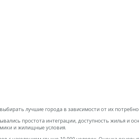
 выбирать лучшие города в зависимости от их потребно
тывались простота интеграции, доступность жилья и ос
омики и жилищные условия.
ов с населением свыше 10 000 человек. Оценка основыва