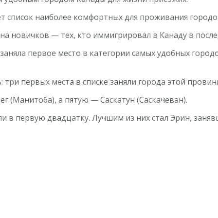
яет список наиболее комфортных для проживания городо
а новичков — тех, кто иммигрировал в Канаду в после
 заняла первое место в категории самых удобных город
 три первых места в списке заняли города этой провин
г (Манитоба), а пятую — Саскатун (Саскачеван).
 в первую двадцатку. Лучшим из них стал Эрин, занявш