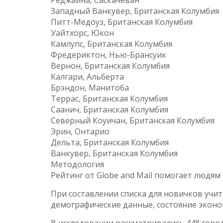
Западный Ванкувер, Британская Колумбия
Питт-Медоуз, Британская Колумбия
Уайтхорс, Юкон
Камлупс, Британская Колумбия
Фредериктон, Нью-Брансуик
Вернон, Британская Колумбия
Калгари, Альберта
Брэндон, Манитоба
Террас, Британская Колумбия
Саанич, Британская Колумбия
Северный Коуичан, Британская Колумбия
Эрин, Онтарио
Дельта, Британская Колумбия
Ванкувер, Британская Колумбия
Методология
Рейтинг от Globe and Mail помогает людям
При составлении списка для новичков учи
демографические данные, состояние экон
В исследовании рассматривались 448 город