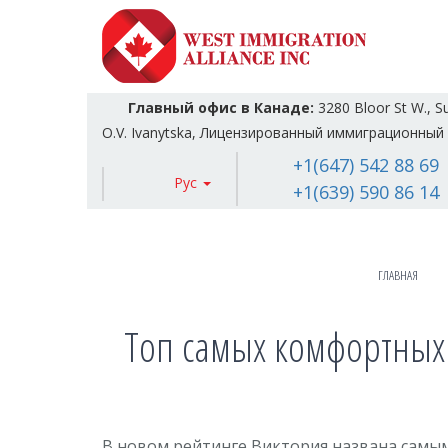
Главный офис в Канаде:
3280 Bloor St W., S
O.V. Ivanytska, Лицензированный иммиграционный 
+1(647) 542 88 69
Рус
+1(639) 590 86 14
ГЛАВНАЯ
Топ самых комфортных 
В новом рейтинге Виктория названа самы