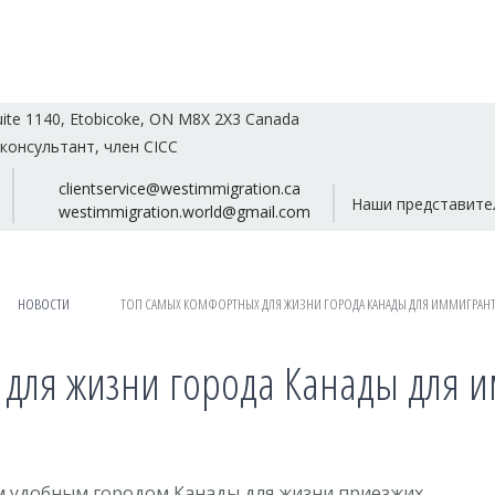
uite 1140, Etobicoke, ON M8X 2X3 Canada
консультант, член CICC
clientservice@westimmigration.ca
Наши представите
westimmigration.world@gmail.com
НОВОСТИ
ТОП САМЫХ КОМФОРТНЫХ ДЛЯ ЖИЗНИ ГОРОДА КАНАДЫ ДЛЯ ИММИГРАНТО
для жизни города Канады для и
м удобным городом Канады для жизни приезжих.