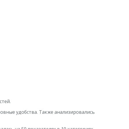
стей.
новные удобства. Также анализировались
лась на 50 показателях в 10 категориях,