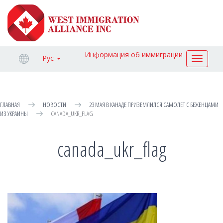
Информация об иммиграции
Рус
Toggle
navigat
ГЛАВНАЯ
НОВОСТИ
23 МАЯ В КАНАДЕ ПРИЗЕМЛИЛСЯ САМОЛЕТ С БЕЖЕНЦАМИ
ИЗ УКРАИНЫ
СANADA_UKR_FLAG
сanada_ukr_flag