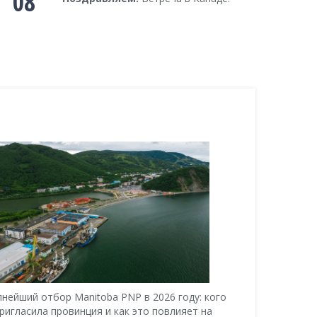
08
пнейший отбор Manitoba PNP в 2026 году: кого
Почему кан
ригласила провинция и как это повлияет на
американско