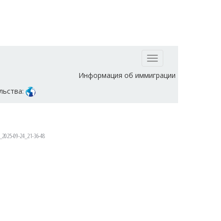
Toggle
navigation
Информация об иммиграции
льства:
2025-09-24_21-36-48