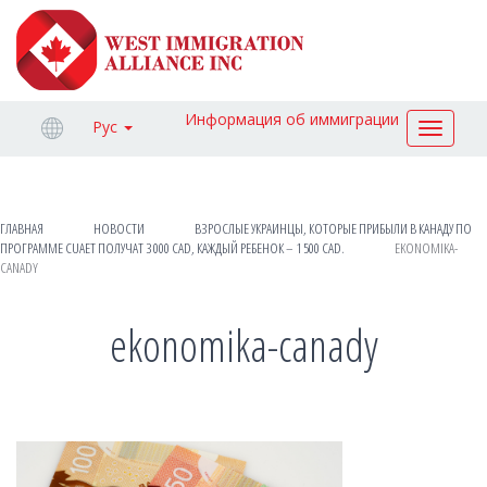
Информация об иммиграции
Рус
Toggle
navigat
ГЛАВНАЯ
НОВОСТИ
ВЗРОСЛЫЕ УКРАИНЦЫ, КОТОРЫЕ ПРИБЫЛИ В КАНАДУ ПО
ПРОГРАММЕ CUAET ПОЛУЧАТ 3 000 CAD, КАЖДЫЙ РЕБЕНОК – 1 500 CAD.
EKONOMIKA-
CANADY
ekonomika-canady