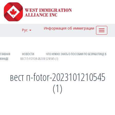
Информация об иммиграции
Рус
Toggle
navigat
ГЛАВНАЯ
НОВОСТИ
ЧТО НУЖНО ЗНАТЬ О ПОСОБИИ ПО БЕЗРАБОТИЦЕ В
КАНАДЕ
ВЕСТ П-FOTOR-2023101210545 (1)
вест п-fotor-2023101210545
(1)