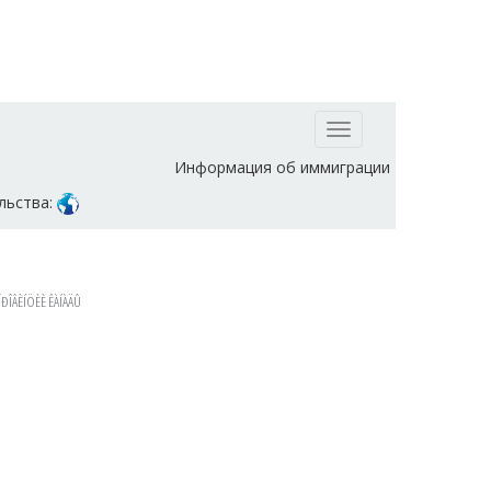
Toggle
navigation
Информация об иммиграции
льства:
ÏÐÎÂÈÍÖÈÈ ÊÀÍÀÄÛ