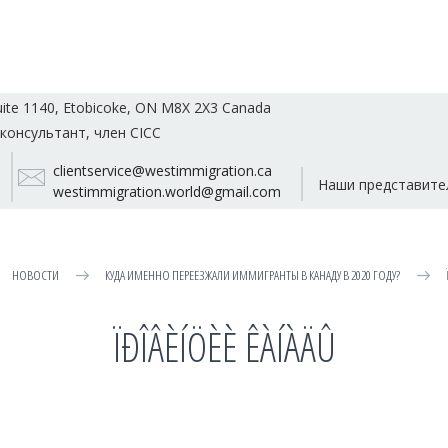
uite 1140, Etobicoke, ON M8X 2X3 Canada
консультант, член CICC
clientservice@westimmigration.ca
Наши представите
westimmigration.world@gmail.com
НОВОСТИ
КУДА ИМЕННО ПЕРЕЕЗЖАЛИ ИММИГРАНТЫ В КАНАДУ В 2020 ГОДУ?
ÏÐÎÂÈÍÖÈÈ ÊÀÍÀÄÛ