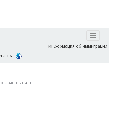
Toggle
navigation
Информация об иммиграции
льства:
O_2026-01-10_21-34-53