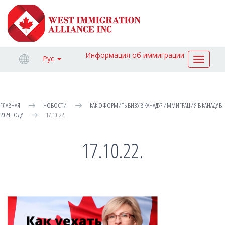
Информация об иммиграции
Рус
Toggle
navigat
ГЛАВНАЯ
НОВОСТИ
КАК ОФОРМИТЬ ВИЗУ В КАНАДУ? ИММИГРАЦИЯ В КАНАДУ В
2024 ГОДУ
17.10.22.
17.10.22.