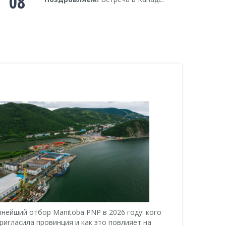
08
пнейший отбор Manitoba PNP в 2026 году: кого
Почему кан
ригласила провинция и как это повлияет на
американско