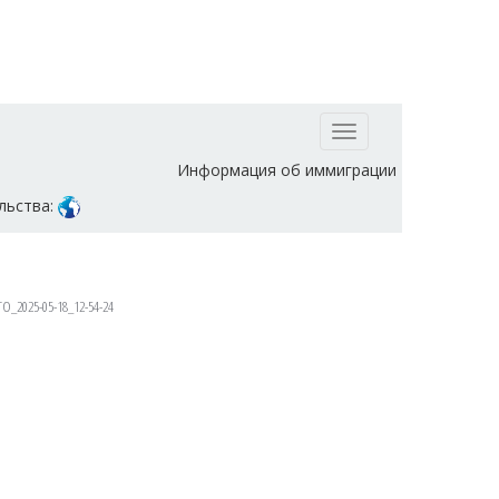
Toggle
navigation
Информация об иммиграции
льства:
O_2025-05-18_12-54-24