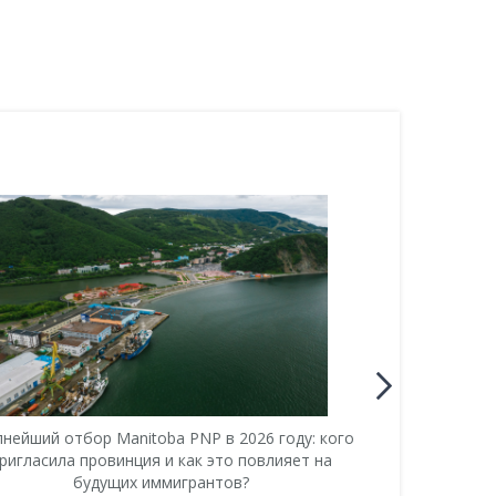
пнейший отбор Manitoba PNP в 2026 году: кого
Почему кан
ригласила провинция и как это повлияет на
американско
будущих иммигрантов?
пр