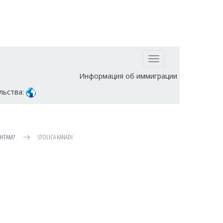
Toggle
navigation
Информация об иммиграции
льства:
АНТАМ?
STOLICA KANADI