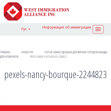
Информация об иммиграции
Рус
Toggle
navigat
ГЛАВНАЯ
НОВОСТИ
ТОП 20 САМЫХ УДОБНЫХ ДЛЯ ЖИЗНИ ГОРОДОВ КАНАДЫ
ДЛЯ НОВИЧКОВ
PEXELS-NANCY-BOURQUE-2244823
pexels-nancy-bourque-2244823