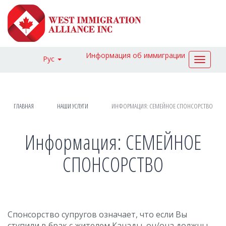
Информация об иммиграции
Рус
Toggle
navigat
ГЛАВНАЯ
НАШИ УСЛУГИ
ИНФОРМАЦИЯ: СЕМЕЙНОЕ СПОНСОРСТВО
Информация: СЕМЕЙНОЕ
СПОНСОРСТВО
Спонсорство супругов означает, что если Вы
ступили в брак с жителем Канады, он/она должны