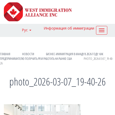
Информация об иммиграции
Рус
Toggle
navigat
ГЛАВНАЯ
НОВОСТИ
БИЗНЕС-ИММИГРАЦИЯ В КАНАДУ В 2026 ГОДУ: КАК
ПРЕДПРИНИМАТЕЛЮ ПОЛУЧИТЬ PR И РАБОТАТЬ НА РЫНКЕ США
PHOTO_2026-03-07_19-40-
26
photo_2026-03-07_19-40-26