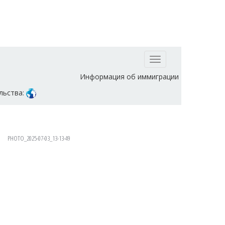
Toggle
navigation
Информация об иммиграции
льства:
PHOTO_2025-07-03_13-13-49