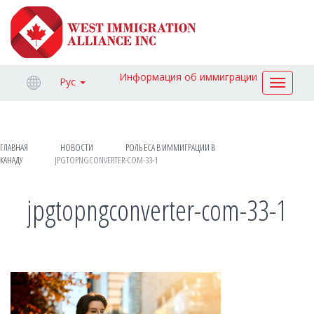
Информация об иммиграции
Рус
Toggle
navigat
ГЛАВНАЯ
НОВОСТИ
РОЛЬ ECA В ИММИГРАЦИИ В
КАНАДУ
JPGTOPNGCONVERTER-COM-33-1
jpgtopngconverter-com-33-1