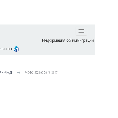
Toggle
navigation
Информация об иммиграции
льства:
 К КАНАДЕ
PHOTO_2026-02-06_19-38-47