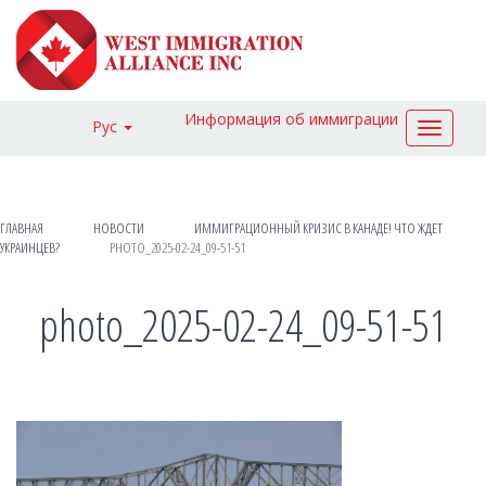
Информация об иммиграции
Рус
Toggle
navigat
ГЛАВНАЯ
НОВОСТИ
ИММИГРАЦИОННЫЙ КРИЗИС В КАНАДЕ! ЧТО ЖДЕТ
УКРАИНЦЕВ?
PHOTO_2025-02-24_09-51-51
photo_2025-02-24_09-51-51