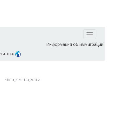
Toggle
navigation
Информация об иммиграции
льства:
PHOTO_2026-01-03_20-31-29