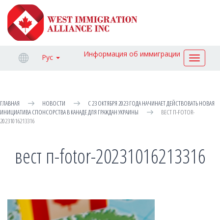
Информация об иммиграции
Рус
Toggle
navigat
ГЛАВНАЯ
НОВОСТИ
С 23 ОКТЯБРЯ 2023 ГОДА НАЧИНАЕТ ДЕЙСТВОВАТЬ НОВАЯ
ИНИЦИАТИВА СПОНСОРСТВА В КАНАДЕ ДЛЯ ГРАЖДАН УКРАИНЫ
ВЕСТ П-FOTOR-
20231016213316
вест п-fotor-20231016213316