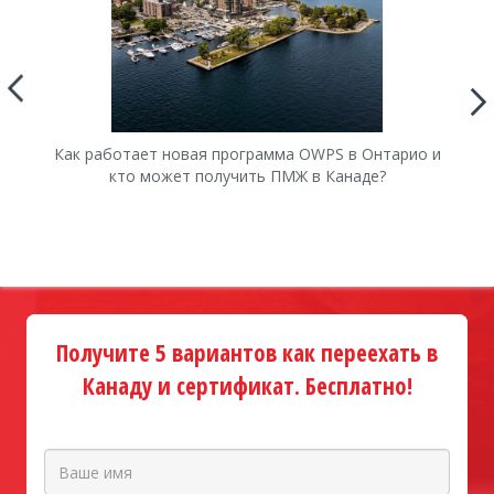
Как работает новая программа OWPS в Онтарио и
Ка
кто может получить ПМЖ в Канаде?
Получите 5 вариантов как переехать в
Канаду и сертификат. Бесплатно!