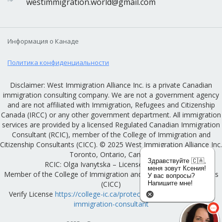
westimmigration.world@gmail.com
Информация о Канаде
Политика конфиденциальности
Disclaimer: West Immigration Alliance Inc. is a private Canadian
immigration consulting company. We are not a government agency
and are not affiliated with Immigration, Refugees and Citizenship
Canada (IRCC) or any other government department. All immigration
services are provided by a licensed Regulated Canadian Immigration
Consultant (RCIC), member of the College of Immigration and
Citizenship Consultants (CICC). © 2025 West Immigration Alliance Inc.
Toronto, Ontario, Canada
Здравствуйте 🇨🇦,
RCIC: Olga Ivanytska – License #R522136
меня зовут Ксения!
Member of the College of Immigration and Citizenship Consultants
У вас вопросы?
(CICC)
Напишите мне!
Verify License
https://college-ic.ca/protecting-the-public/find-an-
immigration-consultant